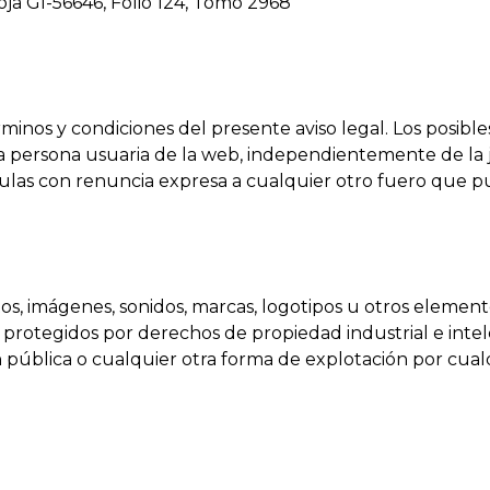
Hoja GI-56646, Folio 124, Tomo 2968
minos y condiciones del presente aviso legal. Los posibles
 persona usuaria de la web, independientemente de la ju
sulas con renuncia expresa a cualquier otro fuero que p
xtos, imágenes, sonidos, marcas, logotipos u otros eleme
 protegidos por derechos de propiedad industrial e intel
n pública o cualquier otra forma de explotación por cual