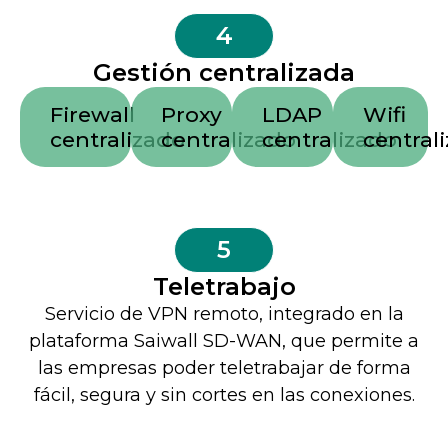
4
Gestión centralizada
Firewall
Proxy
LDAP
Wifi
centralizado
centralizado
centralizado
central
5
Teletrabajo
Servicio de VPN remoto, integrado en la
plataforma Saiwall SD-WAN, que permite a
las empresas poder teletrabajar de forma
fácil, segura y sin cortes en las conexiones.