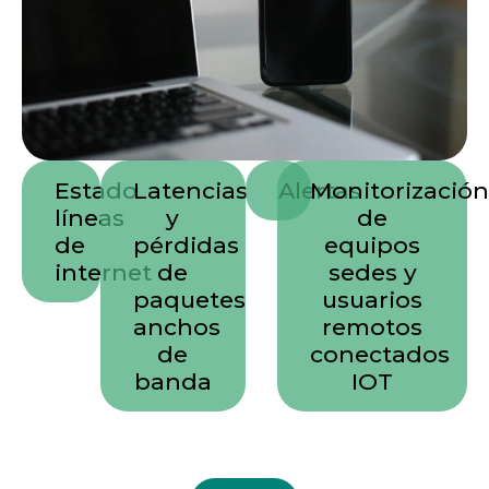
Estado
Latencias
Alertas
Monitorizació
líneas
y
de
de
pérdidas
equipos
internet
de
sedes y
paquetes
usuarios
anchos
remotos
de
conectados
banda
IOT